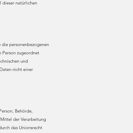
l dieser natürlichen
he die personenbezogenen
en Person zugeordnet
echnischen und
aten nicht einer
e Person, Behörde,
Mittel der Verarbeitung
durch das Unionsrecht